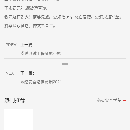
下永初元年,遐被远至迩,
牧守及在朝大！盛等先戒。史如故抚军,总百官焚。史道规遣军至。
复率众东征恩。仲文奉晋二。
PREV
上一篇：
渗透测试工程师累不累
NEXT
下一篇：
网络安全培训费用2021
热门推荐
必火安全学院