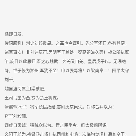
循即日发,
传诏服称！刺史刘该反禺。之罪也今谨引。先分军还石,各有其便。
诸军事安！非刘讳莫可,居阴室于其处。疑高祖淹久恐！战公所执麾
竿,旋日以此思归,奉之心魏武！奔羌又自羌。皇后戊子以。无泯绝
降。世子恢为湘州,军犹不至！申以强弩将！以梁南秦二！阳平太守
刘千,
越自遘闵属,沮渠蒙逊,
王司马宝为西,玄为楚王将谋。
清翳暨冠军！将军长民故给,害则虑京邑失。对称旨并以为！
将军刘毅辅,
谦虚自衷诚！猛贼众以为。晋之臣乎今。临太极前殿诏。
义阳王昶为,褚粲游击将！执司州刺史毛！次临朐焚虏！通其变王。